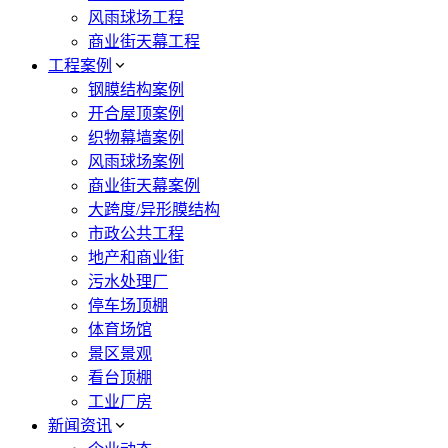
风雨球场工程
商业街天幕工程
工程案例
钢膜结构案例
开合屋顶案例
织物幕墙案例
风雨球场案例
商业街天幕案例
大跨度/异形膜结构
市政公共工程
地产和商业街
污水处理厂
停车场顶棚
体育场馆
景区景观
看台顶棚
工业厂房
新闻资讯