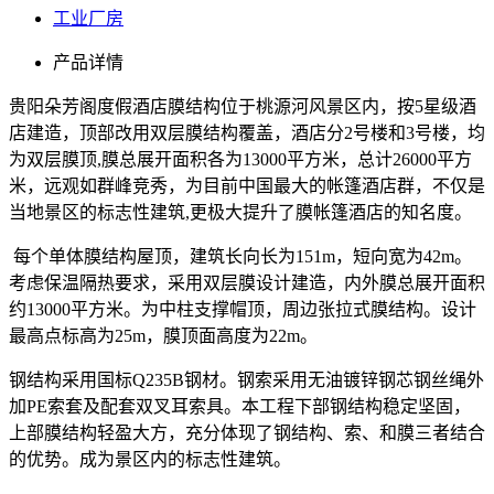
工业厂房
产品详情
贵阳朵芳阁度假酒店膜结构位于桃源河风景区内，按
5
星级酒
店建造，顶部改用双层膜结构覆盖，酒店分
2
号楼和
3
号楼，均
为双层膜顶
,
膜总展开面积各为
13000
平方米，总计
26000
平方
米，远观如群峰竞秀，为目前中国最大的帐篷酒店群，不仅是
当地景区的标志性建筑
,
更极大提升了膜帐篷酒店的知名度。
每个单体膜结构屋顶，建筑长向长为
151m
，短向宽为
42m
。
考虑保温隔热要求，采用双层膜设计建造，内外膜总展开面积
约
13000
平方米。为中柱支撑帽顶，周边张拉式膜结构。设计
最高点标高为
25m
，膜顶面高度为
22m
。
钢结构采用国标
Q235B
钢材。钢索采用无油镀锌钢芯钢丝绳外
加
PE
索套及配套双叉耳索具。本工程下部钢结构稳定坚固，
上部膜结构轻盈大方，充分体现了钢结构、索、和膜三者结合
的优势。成为景区内的标志性建筑。