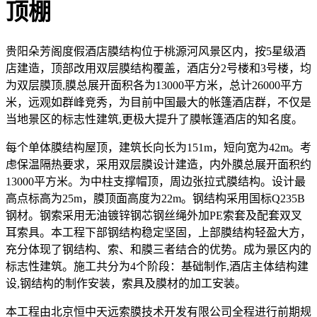
顶棚
贵阳朵芳阁度假酒店膜结构位于桃源河风景区内，按
5
星级酒
店建造，顶部改用双层膜结构覆盖，酒店分
2
号楼和
3
号楼，均
为双层膜顶
,
膜总展开面积各为
13000
平方米，总计
26000
平方
米，远观如群峰竞秀，为目前中国最大的帐篷酒店群，不仅是
当地景区的标志性建筑
,
更极大提升了膜帐篷酒店的知名度。
每个单体膜结构屋顶，建筑长向长为
151m
，短向宽为
42m
。考
虑保温隔热要求，采用双层膜设计建造，内外膜总展开面积约
13000
平方米。为中柱支撑帽顶，周边张拉式膜结构。设计最
高点标高为
25m
，膜顶面高度为
22m
。钢结构采用国标
Q235B
钢材。钢索采用无油镀锌钢芯钢丝绳外加
PE
索套及配套双叉
耳索具。本工程下部钢结构稳定坚固，上部膜结构轻盈大方，
充分体现了钢结构、索、和膜三者结合的优势。成为景区内的
标志性建筑。施工共分为
4
个阶段：基础制作
,
酒店主体结构建
设
,
钢结构的制作安装，索具及膜材的加工安装。
本工程由北京恒中天远索膜技术开发有限公司全程进行前期规