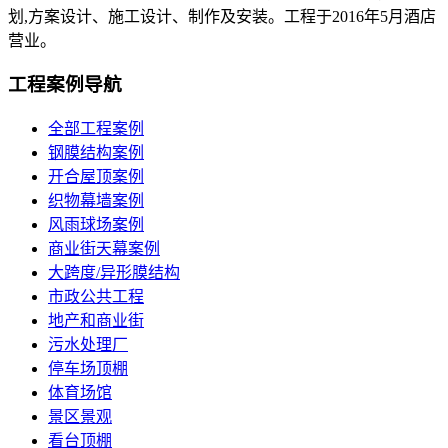
划
,
方案设计、施工设计、制作及安装。工程于
2016
年
5
月酒店
营业。
工程案例导航
全部工程案例
钢膜结构案例
开合屋顶案例
织物幕墙案例
风雨球场案例
商业街天幕案例
大跨度/异形膜结构
市政公共工程
地产和商业街
污水处理厂
停车场顶棚
体育场馆
景区景观
看台顶棚