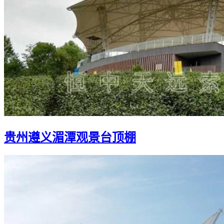
贵州遵义湄潭观景台顶棚