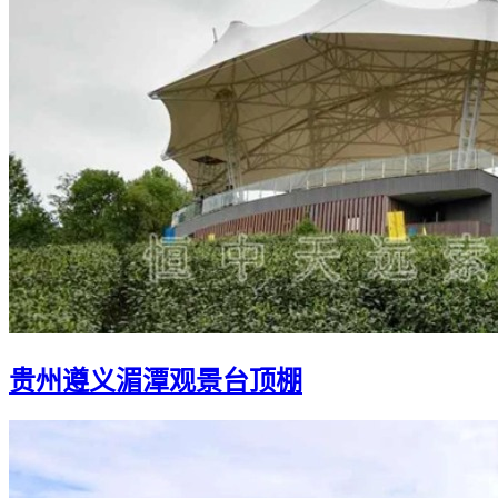
贵州遵义湄潭观景台顶棚