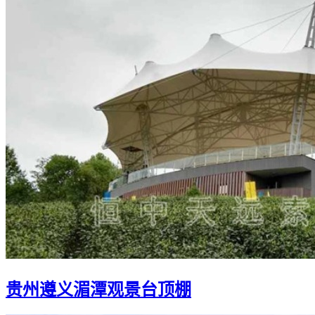
贵州遵义湄潭观景台顶棚